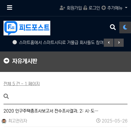
메
회원가입
로그인
추가메뉴
뉴
버
튼
검
색
버
스마트홈에서 스마트시티로 거물급 회사들도 참여
게임의 
튼
자유게시판
전체 5 건 - 1 페이지
2020 인구주택총조사보고서 전수조사결과. 2: 시·도…
최고관리자
2025-05-26