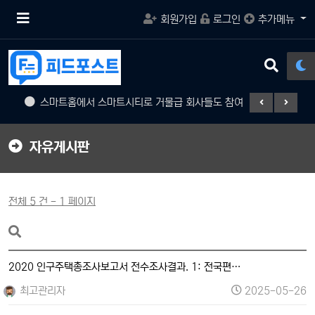
메
회원가입
로그인
추가메뉴
뉴
버
튼
검
색
버
스마트홈에서 스마트시티로 거물급 회사들도 참여
게임의 활
튼
자유게시판
전체 5 건 - 1 페이지
2020 인구주택총조사보고서 전수조사결과. 1: 전국편…
최고관리자
2025-05-26