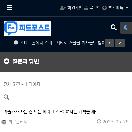
메
회원가입
로그인
추가메뉴
뉴
버
튼
검
색
버
화
스마트홈에서 스마트시티로 거물급 회사들도 참여
게임의 
튼
질문과 답변
전체 5 건 - 1 페이지
예술가가 사는 집 또는 메이 머스크: 여자는 계획을 세…
최고관리자
2025-05-26