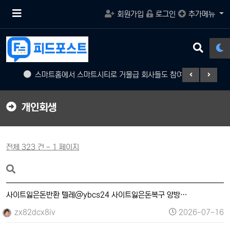
메
회원가입
로그인
추가메뉴
뉴
버
튼
검
색
버
스마트홈에서 스마트시티로 거물급 회사들도 참여
게임의 
튼
개인회생
전체 323 건 - 1 페이지
사이트잃은돈반환 텔레@ybcs24 사이트잃은돈복구 양방…
zx82dcx8iv
2026-07-16