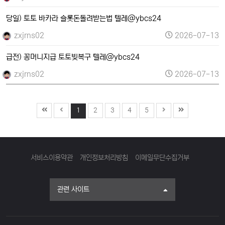
당일) 토토 바카라 슬롯돈돌려받는법 텔레@ybcs24
zxjrns02
2026-07-13
급전) 꽁머니지급 토토빚복구 텔레@ybcs24
zxjrns02
2026-07-13
1
2
3
4
5
서비스이용약관
개인정보처리방침
이메일무단수집거부
관련 사이트