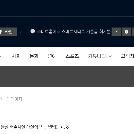
Headphone
준으로 진화
스마트홈에서 스마트시티로 거물급 회사들도 참여
헤드라인
50% SAL
치
사회
문화
연예
스포츠
커뮤니티
고객
건 - 1 페이지
물질 배출시설 해설집 또는 민법논고. 8