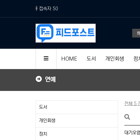
접속자 50
AI 덕분에 컴퓨터도 전문가 장비 수
HOME
도서
개인회생
정
연예
전체 5 
도서
개인회생
대기오염
정치