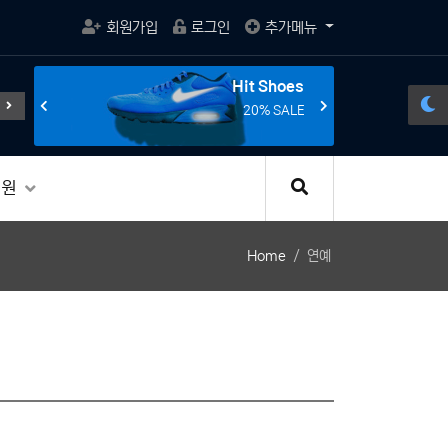
회원가입
로그인
추가메뉴
s
Hit Shoes
게임의 활성화와 규제
전선의 종말을 선언한다.
조립 게이밍 컴
E
20% SALE
지원
Home
연예