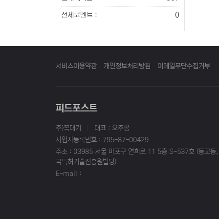
전체코멘트 :
0
서비스이용약관
개인정보처리방침
이메일무단수집거부
피드포스트
주)꼭대기
|
대표 : 오주봉
사업자등록번호 : 795-87-00429
주소 : 03985 서울 마포구 연희로 11 5층 S-537호 (동교동,
국특허기술진흥원빌딩)
E-mail :