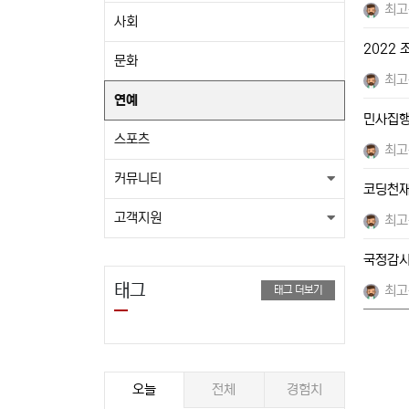
최고
사회
2022
문화
최고
연예
민사집행
스포츠
최고
커뮤니티
코딩천재
고객지원
최고
국정감시
태그
최고
태그 더보기
오늘
전체
경험치