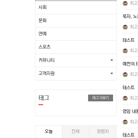
최고
사회
묵자, 
문화
최고
연예
테스트
스포츠
최고
커뮤니티
예천의 
고객지원
최고
테스트
태그
최고
태그 더보기
영암 내
최고
오늘
전체
경험치
테스트