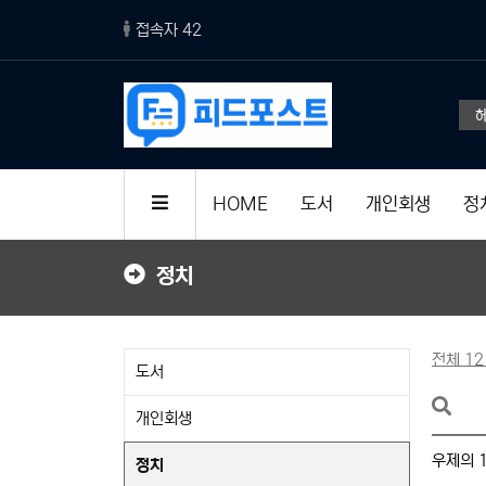
접속자 42
AI 덕분에 컴퓨터도 전문가 장비 수
HOME
도서
개인회생
정
정치
전체 12
도서
개인회생
우제의 1
정치