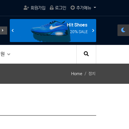
회원가입
로그인
추가메뉴
s
Hit Shoes
게임의 활성화와 규제
전선의 종말을 선언한다.
조립 게이밍 
E
20% SALE
지원
Home
정치