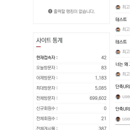
최고
출력할 랭킹이 없습니다.
테스트
최고
사이트 통계
테스트
최고
현재접속자 :
42
너는 왜
오늘방문자 :
83
최고
어제방문자 :
1,183
단축UR
최대방문자 :
5,085
use
전체방문자 :
699,602
신규회원수 :
0
단축UR
전체회원수 :
21
use
전체게시물 :
387