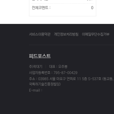
전체코멘트 :
0
서비스이용약관
개인정보처리방침
이메일무단수집거부
피드포스트
주)꼭대기
|
대표 : 오주봉
사업자등록번호 : 795-87-00429
주소 : 03985 서울 마포구 연희로 11 5층 S-537호 (동교동,
국특허기술진흥원빌딩)
E-mail :