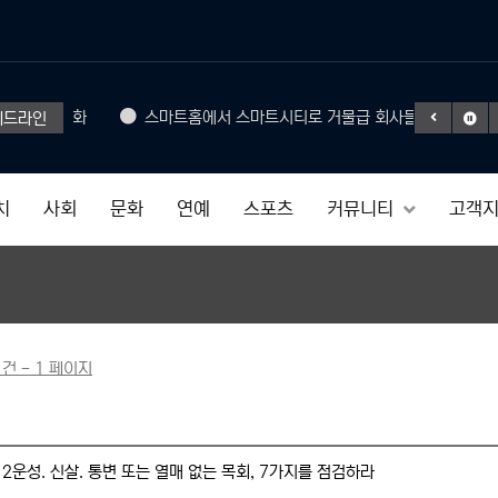
Headphone
준으로 진화
스마트홈에서 스마트시티로 거물급 회사들도 참여
헤드라인
50% SAL
치
사회
문화
연예
스포츠
커뮤니티
고객
 건 - 1 페이지
2운성. 신살. 통변 또는 열매 없는 목회, 7가지를 점검하라