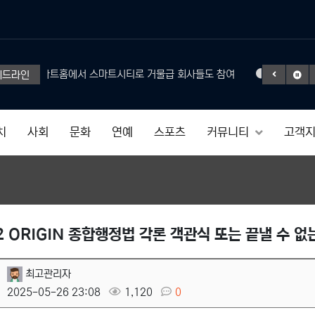
Headphone
스마트홈에서 스마트시티로 거물급 회사들도 참여
게임의 활성화와 
헤드라인
50% SAL
치
사회
문화
연예
스포츠
커뮤니티
고객
2 ORIGIN 종합행정법 각론 객관식 또는 끝낼 수 없
최고관리자
2025-05-26 23:08
1,120
0