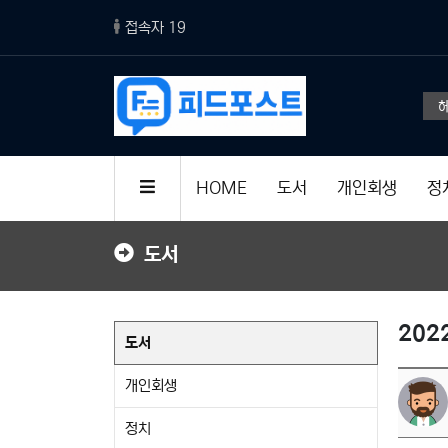
접속자 19
HOME
도서
개인회생
정
도서
202
도서
개인회생
정치