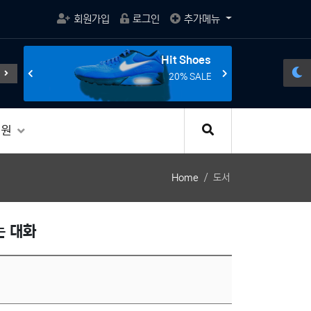
회원가입
로그인
추가메뉴
s
Hit Shoes
규제
전선의 종말을 선언한다.
조립 게이밍 컴퓨터의 혁명, 7세대
E
20% SALE
지원
Home
도서
는 대화