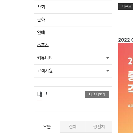
다음글
사회
문화
연예
2022 
스포츠
커뮤니티
고객지원
태그
태그 더보기
오늘
전체
경험치