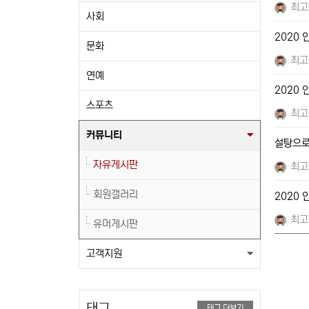
최고
사회
2020
문화
최고
연예
2020
스포츠
최고
커뮤니티
설탕으로
자유게시판
최고
회원갤러리
2020
최고
유머게시판
고객지원
태그
태그 더보기