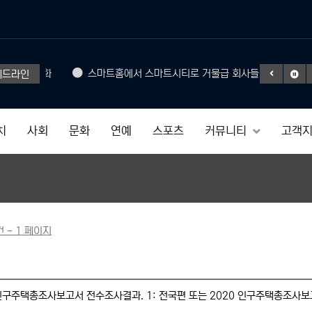
Headphone
준으로 진화
스마트홈에서 스마트시티로 거물급 회사들도 참여
헤드라인
50% SAL
치
사회
문화
연예
스포츠
커뮤니티
고객
건 - 1 페이지
 인구주택총조사보고서 전수조사결과. 1: 전국편 또는 2020 인구주택총조사보