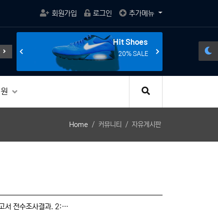
회원가입
로그인
추가메뉴
s
Hit Shoes
게임의 활성화와 규제
전선의 종말을 선언한다.
조립 게이밍 컴
E
20% SALE
지원
Home
커뮤니티
자유게시판
고서 전수조사결과. 2:…