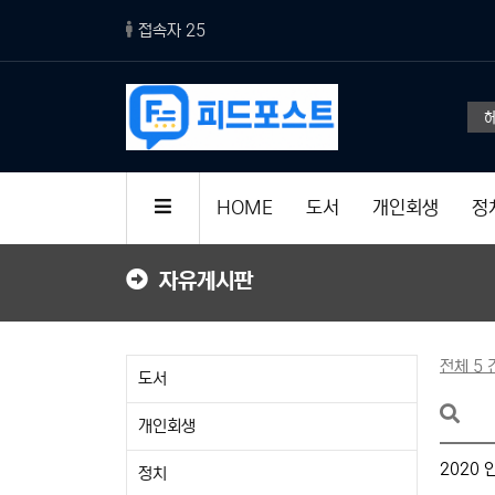
접속자 25
AI 덕분에 컴퓨터도 전문가 장비 수
HOME
도서
개인회생
정
자유게시판
전체 5 
도서
개인회생
2020
정치