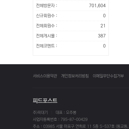
전체방문자 :
701,604
신규회원수 :
0
전체회원수 :
21
전체게시물 :
387
전체코멘트 :
0
서비스이용약관
개인정보처리방침
이메일무단수집거부
피드포스트
주)꼭대기
|
대표 : 오주봉
사업자등록번호 : 795-87-00429
주소 : 03985 서울 마포구 연희로 11 5층 S-537호 (동교동,