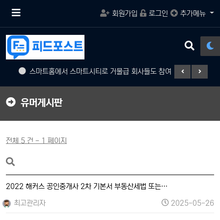
메
회원가입
로그인
추가메뉴
뉴
버
튼
검
색
버
스마트홈에서 스마트시티로 거물급 회사들도 참여
게임의 
튼
유머게시판
전체 5 건 - 1 페이지
2022 해커스 공인중개사 2차 기본서 부동산세법 또는…
최고관리자
2025-05-26