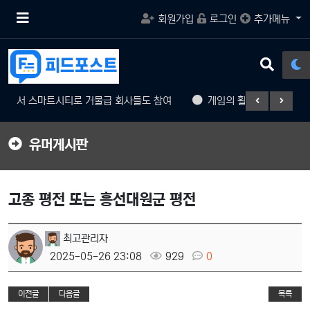
메
회원가입
로그인
추가메뉴
뉴
버
튼
검
색
버
 스마트시티로 거물급 회사들도 참여
게임의 활성화와 규제
튼
유머게시판
고종 평전 또는 흥선대원군 평전
최고관리자
2025-05-26 23:08
929
0
이전글
다음글
목록