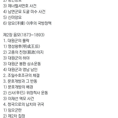
2) 병인양요
3) 제너럴셔먼호 사건
4) 남연군묘 도굴 미수 사건
5) 신미양요
6) 양요(洋擾) 이후의 국방정책
제2장 음모(1873~1893)
1. 대원군의 몰락
1) 명성왕후(明成王后)
2) 고종의 친정(親政)의지
3) 대원군의 하야
3) 대원군 봉환 상소운동
4) 대원군과 영남 남인
2. 조일수호조규의 체결
3. 문호개방과 그 반동
1) 문호개방의 배경
2) 신사(辛巳) 위정척사 운동
3) 이재선 역모 사건
4. 청국으로의 납치와 귀국
1) 임오군란
2) 제2차 집정