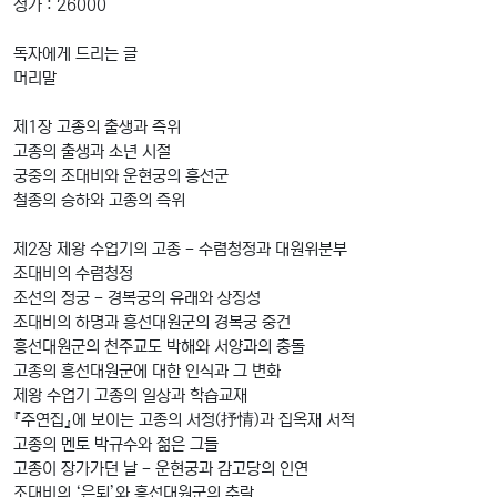
정가 : 26000
독자에게 드리는 글
머리말
제1장 고종의 출생과 즉위
고종의 출생과 소년 시절
궁중의 조대비와 운현궁의 흥선군
철종의 승하와 고종의 즉위
제2장 제왕 수업기의 고종 - 수렴청정과 대원위분부
조대비의 수렴청정
조선의 정궁 - 경복궁의 유래와 상징성
조대비의 하명과 흥선대원군의 경복궁 중건
흥선대원군의 천주교도 박해와 서양과의 충돌
고종의 흥선대원군에 대한 인식과 그 변화
제왕 수업기 고종의 일상과 학습교재
『주연집』에 보이는 고종의 서정(抒情)과 집옥재 서적
고종의 멘토 박규수와 젊은 그들
고종이 장가가던 날 - 운현궁과 감고당의 인연
조대비의 ‘은퇴’와 흥선대원군의 추락