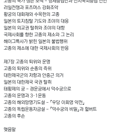
고종의 국가 생존 모색 - 영세중립안과 전시국외중립 선언
러일전쟁과 포츠머스 강화조약
황궁의 대화재와 수옥헌의 고종
일본의 토지침탈 기도와 조야의 대응
일본의 외교권 탈취와 조야의 대항
국제사회를 향한 고종의 제소와 그 논리
헤이그특사가 밝힌 일본의 불법행위
고종의 제소에 대한 국제사회의 반응
제7장 고종의 퇴위와 운명
고종의 퇴위와 순종의 즉위
대한제국군의 저항과 안중근 의거
일본의 대한제국 국권 탈취
태황제의 궁 - 경운궁에서 덕수궁으로
고종의 운명과 3·1운동
고종의 해외망명기도설 - 『우당 이회영 약전』
고종의 독립운동자금설 - 『덕수궁의 비밀』과 헐버트
고종의 후손
맺음말