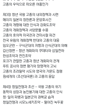
고종의 우익으로 떠오른 여흥민가
제3장 청년 국왕 고종의 내외정책과 시련
메이지 일본의 정한론과 운양호사건
고종의 개항에 대한 인식과 강화도조약
고종의 개화정책과 서양문물 수용
고종의 호의적 미국관과 견미사절 파견
전국 유림의 개화정책 반대와 고종의 대응
임오군란 - 구식군대의 저항과 신식군대의 와해
갑신정변 - 청년 개화파의 쿠데타와 삼일천하
한성조약과 천진조약
포크가 관찰한 고종과 청년 개화파의 관계
푸트 공사의 정변 평가와 망명객의 고뇌
고종의 조러밀약 시도와 영국의 거문도 점령
원세개의 〈조선대국론〉과 고종의 응답
제4장 청일전쟁과 조선 - 국왕 고종의 위기
동학의 성장과 농민봉기에 대한 고종의 인식
청·일의 파병과 일본군의 경복궁 습격
청일전쟁과 시모노세키조약 - 떨어진 녹두꽃