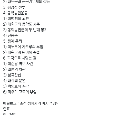
2) 대원군과 군국기무처의 갈등
3. 평양성 전투
4. 동학농민운동
1) 이병휘의 고변
2) 대원군의 동학도 사주
3) 동학농민군의 두 번째 봉기
4) 전봉준
5. 정계 은퇴
1) 이노우에 가오루의 부임
2) 대원군과 왕비의 축출
6. 파국으로 치닫는 길
1) 이준용 역모 사건
2) 일본의 차관
3) 삼국간섭
4) 내각의 분열
5) 박영효의 실각
6) 미우라 고로의 부임
에필로그 : 조선 정치사의 마지막 장면
연표
참고문헌