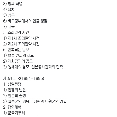
3) 청의 파병
4) 납치
5) 심문
6) 바오딩부에서의 연금 생활
7) 귀국
5. 조러밀약 사건
1) 제1차 조러밀약 사건
2) 제2차 조러밀약 사건
6. 반복되는 음모
1) 여흥 민씨의 세도
2) 개화당과의 공모
3) 원세개의 음모, 일본공사관과의 접촉
제3장 파국(1884~1895)
1. 청일전쟁
1) 전쟁의 발단
2) 일본의 출병
3) 일본군의 경복궁 점령과 대원군의 입궐
2. 갑오개혁
1) 군국기무처