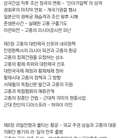
삼국간섭 직후 조선 정국의 변화 - ‘인아거일책’의 성격
경회루의 마지막 연회 - 개국기원절 행사
일본군의 경복궁 재습격과 조선 왕후 시해
춘생문사건 - 실패한 고종 구출기도
아관파천 - 고종의 러시아공사관 피난
제5장 고종의 대한제국 선포와 내외정책
민영환특사의 러시아 파견과 고종의 환궁
고종의 칭제건원을 요청하는 상소
고종의 황제 즉위와 대한제국 선포
대한국국제 제정과 황제체제 정비
황제시대 고종의 정책과 그 방향
서재필의 독립신문 발간과 고종의 지원
고종과 독립협회의 애증관계
고종의 장충단 건립 - 근대적 의미의 현충사업
근대 한인의 디아스포라 - 하와이 이민
제6장 러일전쟁과 불타는 황궁 - 외교 주권 상실과 고종의 대응
의화단 봉기와 러·일의 만주 출병