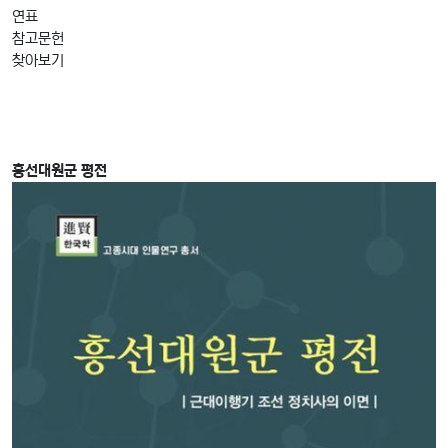
연표
참고문헌
찾아보기
흥선대원군 평전