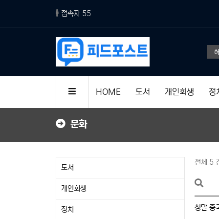
접속자 55
HOME
도서
개인회생
정
문화
전체 5 
도서
개인회생
청말 중
정치