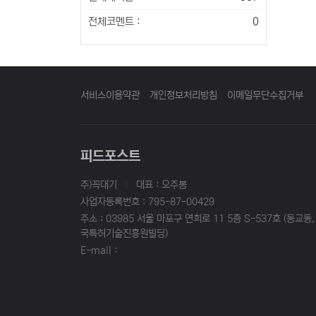
전체코멘트 :
0
서비스이용약관
개인정보처리방침
이메일무단수집거부
피드포스트
주)꼭대기
|
대표 : 오주봉
사업자등록번호 : 795-87-00429
주소 : 03985 서울 마포구 연희로 11 5층 S-537호 (동교동,
국특허기술진흥원빌딩)
E-mail :