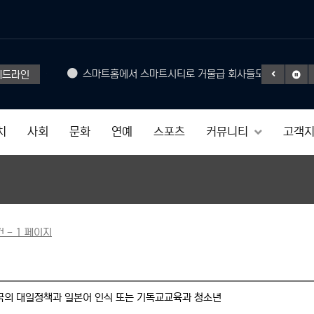
Headphone
스마트홈에서 스마트시티로 거물급 회사들도 참여
헤드라인
50% SAL
치
사회
문화
연예
스포츠
커뮤니티
고객
건 - 1 페이지
국의 대일정책과 일본어 인식 또는 기독교교육과 청소년