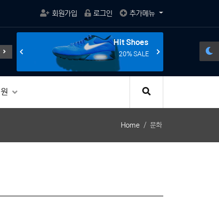
회원가입
로그인
추가메뉴
s
Hit Shoes
게임의 활성화와 규제
전선의 종말을 선언한다.
조립 게이밍 컴
E
20% SALE
지원
Home
문화