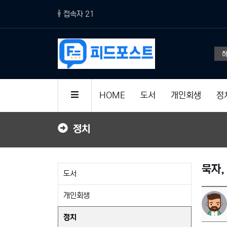
접속자 21
스마
HOME
도서
개인회생
정
정치
묵자,
도서
개인회생
정치