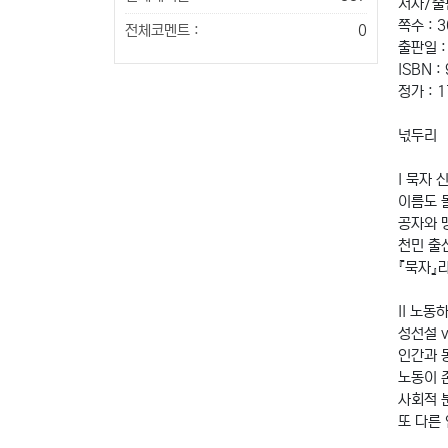
저자/출
쪽수 : 
전체코멘트 :
0
출판일 :
ISBN :
정가 : 
넋두리
I 묵자 
이름도 
공자와 
천민 출
『묵자』
II 노동
성선설 v
인간과 
노동이 
사회적 
또 다른