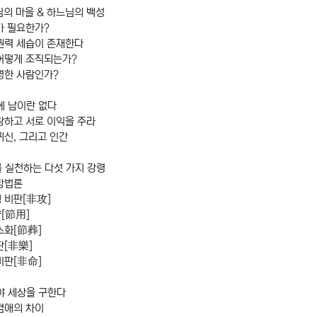
느님의 마을 & 하느님의 백성
가 필요한가?
권력 세습이 존재한다
어떻게 조직되는가?
명한 사람인가?
에 남이란 없다
랑하고 서로 이익을 주라
귀신, 그리고 인간
를 실천하는 다섯 가지 강령
방법론
 비판[非攻]
[節用]
소화[節葬]
판[非樂]
비판[非命]
워야 세상을 구한다
겸애의 차이