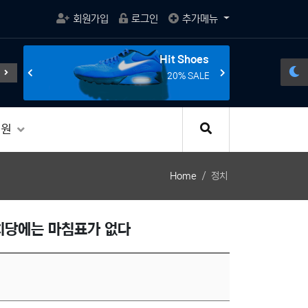
회원가입
로그인
추가메뉴
s
Hit Shoes
전선의 종말을 선언한다.
조립 게이밍 컴퓨터의 혁명, 7세대 '
E
20% SALE
지원
Home
정치
치당에는 마침표가 없다