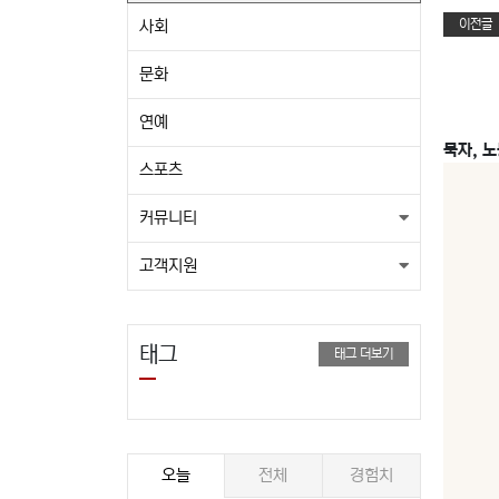
이전글
사회
문화
연예
묵자, 
스포츠
커뮤니티
고객지원
태그
태그 더보기
오늘
전체
경험치