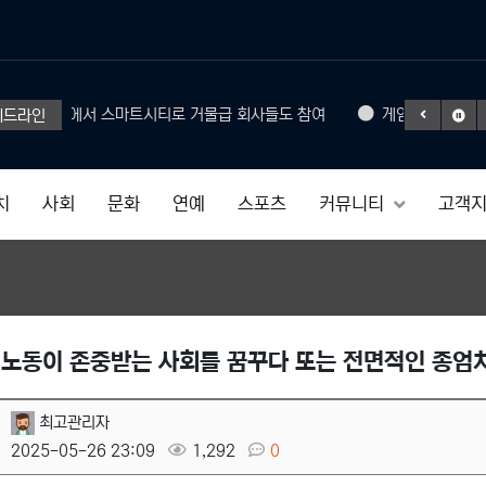
Headphone
트홈에서 스마트시티로 거물급 회사들도 참여
게임의 활성화와 규제
헤드라인
50% SAL
치
사회
문화
연예
스포츠
커뮤니티
고객
 노동이 존중받는 사회를 꿈꾸다 또는 전면적인 종엄
최고관리자
2025-05-26 23:09
1,292
0