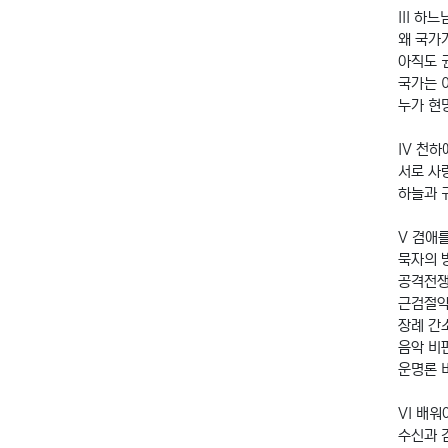
III 하
왜 국가
아직도 
국가는 
누가 현
IV 천하
서로 사
하늘과 
V 겸애
묵자의 
공격전쟁
근검절약
장례 간
음악 비
운명론 
VI 배
수신과 