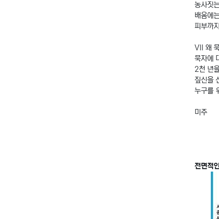
농사짓는
배움에는
피부까지
VII 왜
묵자에 
2천 년
짚신을 
누구를 
미주
전면적인