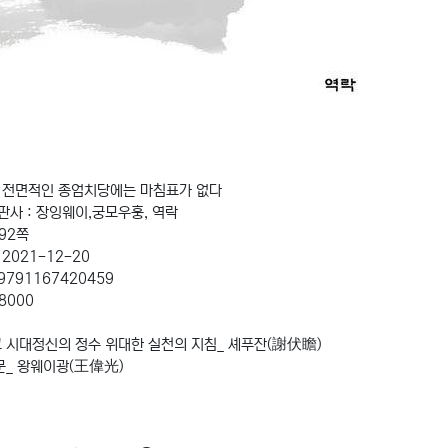
: 전면적인 종엄치당에는 마침표가 없다
판사 : 장잉웨이,궁모우훙, 역락
692쪽
 2021-12-20
 9791167420459
48000
 시대정신의 정수 위대한 실천의 지침_ 셰푸잔(謝伏瞻)
문_ 왕웨이광(王偉光)