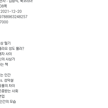
판사 : 김승석, 북코리아
308쪽
 2021-12-20
 9788963248257
17000
신상 털기
몰라요 성도 몰라?
맹자 사이
신의 사상가
라는 책
하는 인간
s. 성악설
동물의 차이
존중받는 사회
분업
 인간의 모습