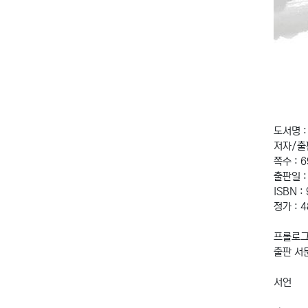
도서명 
저자/출
쪽수 : 
출판일 :
ISBN :
정가 : 
프롤로그
출판 서
서언